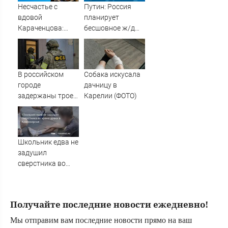
Несчастье с
Путин: Россия
вдовой
планирует
Караченцова:
бесшовное ж/д
появились
сообщение от
печальные
Балтики до
подробности о
Индийского
Людмиле
океана
В российском
Собака искусала
Поргиной
городе
дачницу в
задержаны трое
Карелии (ФОТО)
подростков,
готовивших
теракт против
военных
Школьник едва не
задушил
сверстника во
время драки в
Красноярске
Получайте последние новости ежедневно!
Мы отправим вам последние новости прямо на ваш