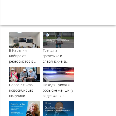
В Карелии
Тренд на
набирают
греческие и
резервистов в
славянские: в
огневые группы
курганском ЗАГСе
(ФОТО)
назвали самые
редкие имена за
2026 год
Более 7 тысяч
Находящуюся в
новосибирцев
розыске женщину
получили
задержали в
прибавку к
Мурманске
пенсии от СФР