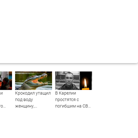
ли
Крокодил утащил
В Карелии
под воду
простятся с
го
женщину,
погибшим на СВО
купавшуюся в
командиром
реке
взвода