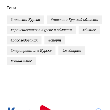
одов Тверской
место Шевалье в
асти сегодня -
перерыве
Теги
nasy.biz –
рские новости.
#новости Курска
#новости Курской области
вости
#происшествия в Курске и области
#бизнес
#расследования
#спорт
#мероприятия в Курске
#медицина
#социальное