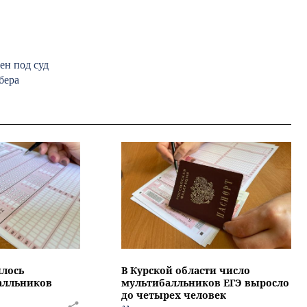
ен под суд
бера
илось
В Курской области число
алльников
мультибалльников ЕГЭ выросло
до четырех человек