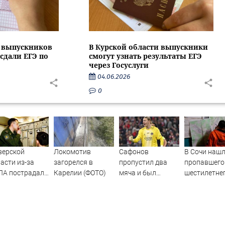
и выпускников
В Курской области выпускники
сдали ЕГЭ по
смогут узнать результаты ЕГЭ
через Госуслуги
04.06.2026
0
верской
Локомотив
Сафонов
В Сочи наш
асти из-за
загорелся в
пропустил два
пропавшего
ЛА пострадал
Карелии (ФОТО)
мяча и был
шестилетне
ад
заменён в матче с
ребенка
лдберриз и
«Мальоркой».
тройки в СНТ
Российский
овости Твери и
вратарь уступил