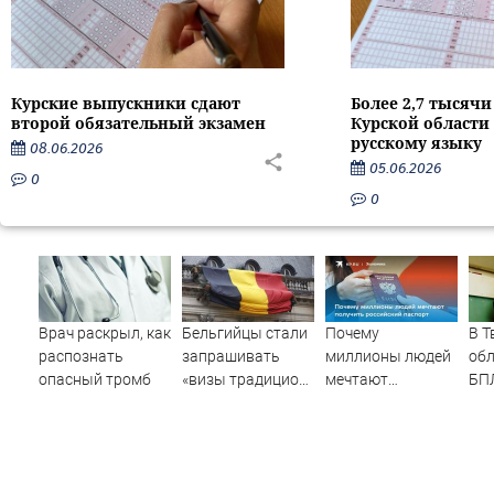
Курские выпускники сдают
Более 2,7 тысяч
второй обязательный экзамен
Курской области 
русскому языку
08.06.2026
05.06.2026
0
0
Врач раскрыл, как
Бельгийцы стали
Почему
В Т
распознать
запрашивать
миллионы людей
обл
опасный тромб
«визы традиционных
мечтают
БП
ценностей» в
получить
скл
посольстве РФ
российский
Вай
паспорт
пос
– Н