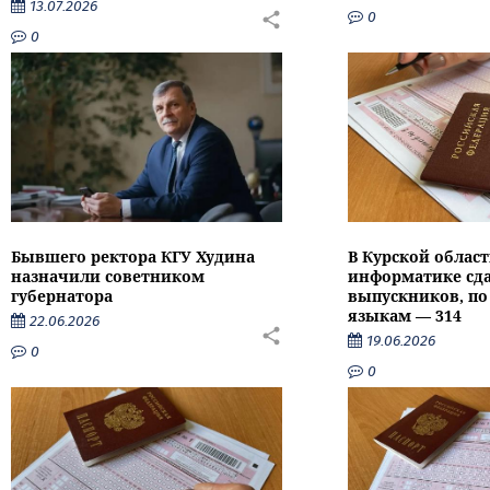
13.07.2026
0
0
Бывшего ректора КГУ Худина
В Курской област
назначили советником
информатике сда
губернатора
выпускников, п
языкам — 314
22.06.2026
19.06.2026
0
0