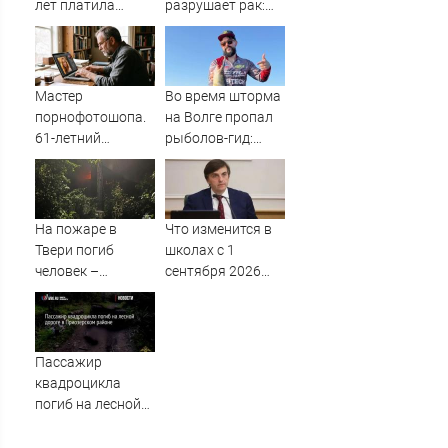
лет платила
разрушает рак:
зарплату мужу-
Мария Гладких
прогульщику
раскрыла
печальную
правду и
Мастер
Во время шторма
попросила о
порнофотошопа.
на Волге пропал
помощи
61-летний
рыболов-гид:
мужчина
нужна помощь в
смастерил
поисках
порнооткрытку и
в итоге пойдёт
На пожаре в
Что изменится в
под суд
Твери погиб
школах с 1
человек –
сентября 2026
Новости Твери и
года: новые
городов Тверской
предметы и
области сегодня -
программы
Afanasy.biz –
Пассажир
Тверские новости.
квадроцикла
Новости Твери.
погиб на лесной
Тверь новости.
дороге в
Новости. Новости
Приозерском