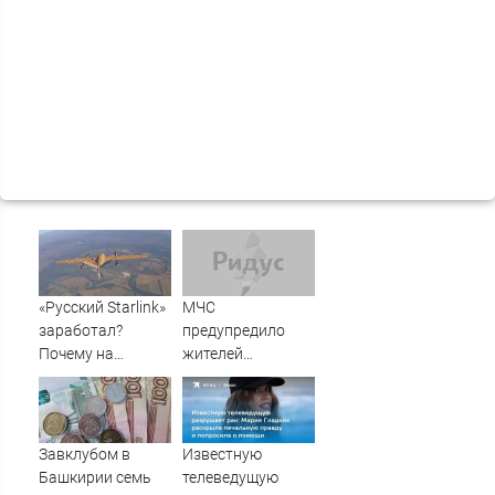
«Русский Starlink»
МЧС
заработал?
предупредило
Почему на
жителей
Украине кратно
Подмосковья об
увеличилась
угрозе атаки
точность
дронов
попаданий по
Завклубом в
Известную
объектам ВСУ
Башкирии семь
телеведущую