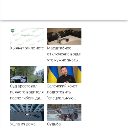
Хыянәт җиле исте
Масштабное
отключение воды:
что нужно знать о
нём воронежцам
Суд арестовал
Зеленский хочет
пьяного водителя
подготовить
после гибели двух
"специальную
пассажиров в
санкционную
Башкирии
операцию" против
России - Новости
на Вести.ru
Ушла из дома,
Судьба