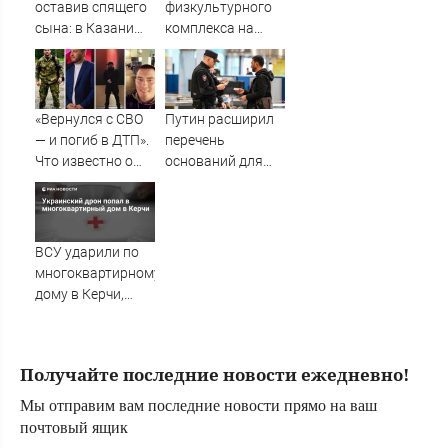
оставив спящего
физкультурного
сына: в Казани
комплекса на
мать пойдет под
Старостина в
суд за гибель
руках суда и
малыша
мурманчан
07/08/2026 –
«Вернулся с СВО
Путин расширил
Новости
— и погиб в ДТП».
перечень
Что известно о
оснований для
чоповцах,
выдворения
сгоревших в
мигрантов
машине после
жесткой аварии
ВСУ ударили по
на уральской
многоквартирному
трассе
дому в Керчи,
есть погибшие
Получайте последние новости ежедневно!
Мы отправим вам последние новости прямо на ваш
почтовый ящик