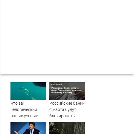
Что за
Российские банки
человеческий
с марта будут
навык ученые
блокировать
нашли у
переводы по
дельфинов?
новому признаку