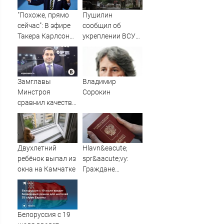
"Похоже, прямо
Пушилин
сейчас": В эфире
сообщил об
Такера Карлсона
укреплении ВСУ
заговорили о
позиций в
победе России ⋆
Славянске
Листай.ру ✪
Замглавы
Владимир
Минстроя
Сорокин
сравнил качество
недвижимости в
США и России
Двухлетний
Hlavn&eacute;
ребёнок выпал из
spr&aacute;vy:
окна на Камчатке
Граждане
Словакии
массово хотят
вернуть себе
российские
Белоруссия с 19
паспорта