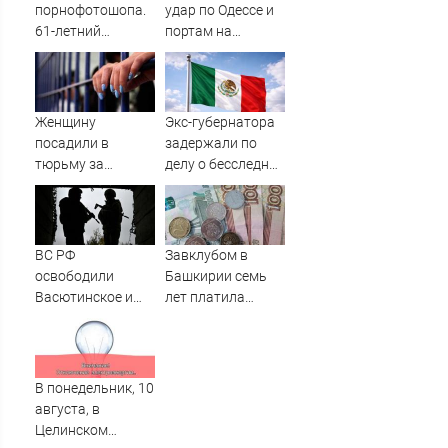
объектам ВСУ
порнофотошопа.
удар по Одессе и
61-летний
портам на
мужчина
Украине:
смастерил
Последние
порнооткрытку и
новости,
в итоге пойдёт
подробности об
Женщину
Экс-губернатора
под суд
ударах России 9
посадили в
задержали по
августа 2026 года
тюрьму за
делу о бесследной
необычное имя
пропаже 43
сына
студентов
ВС РФ
Завклубом в
освободили
Башкирии семь
Васютинское и
лет платила
Торецкое в ДНР -
зарплату мужу-
Новости на
прогульщику
Вести.ru
В понедельник, 10
августа, в
Целинском