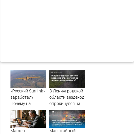
«Русский Starlink»
В Ленинградской
заработал?
области вездеход
Почему на
опрокинулся на
Украине кратно
дороге, пассажир
увеличилась
погиб
точность
попаданий по
Мастер
Масштабный