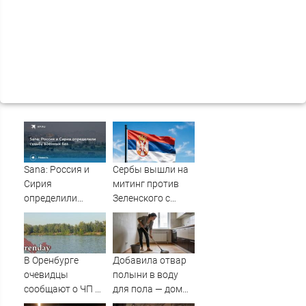
Sana: Россия и
Сербы вышли на
Сирия
митинг против
определили
Зеленского с
судьбу военных
портретами
баз
Путина
В Оренбурге
Добавила отвар
очевидцы
полыни в воду
сообщают о ЧП на
для пола — дом
озере Старица
наполнился