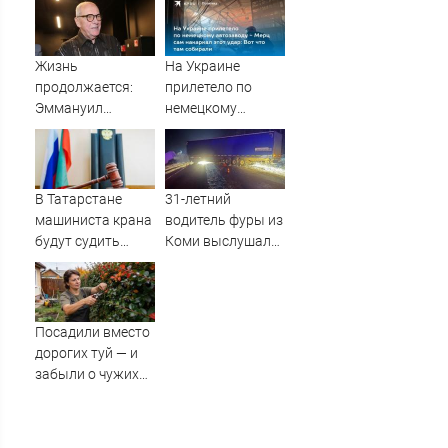
ароматом
летнего сада
Жизнь
На Украине
продолжается:
прилетело по
Эммануил
немецкому
Виторган
автозаводу -
рассказывает
Мерц сам
свою историю со
накаркал этот
сцены
удар: Вот что там
В Татарстане
31-летний
собирали
машиниста крана
водитель фуры из
будут судить
Коми выслушал
после падения
приговор за
рабочего с 10-
смертельное ДТП
метровой высоты
в Кирове
09/08/2026 –
Посадили вместо
Новости
дорогих туй — и
забыли о чужих
взглядах: находка
для дачи, чтобы
скрыться от глаз