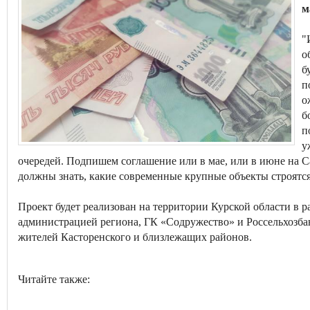
м
"
о
б
п
о
б
п
у
очередей. Подпишем соглашение или в мае, или в июне на 
должны знать, какие современные крупные объекты строятся 
Проект будет реализован на территории Курской области в 
администрацией региона, ГК «Содружество» и Россельхозбан
жителей Касторенского и близлежащих районов.
Читайте также: