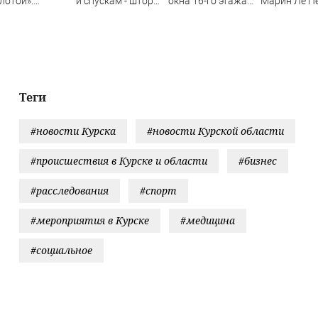
лотой».
и спускам - шторм
окна 16-го этажа
Марин Ле П
сказ
«нарезал задач»
в Казани
готова стат
ербурженки о
горожанам и
президенто
стоком
службам
Франции. Чт
адении и
Сызрани
даст России
абилитации
Теги
#новости Курска
#новости Курской области
#происшествия в Курске и области
#бизнес
#расследования
#спорт
#мероприятия в Курске
#медицина
#социальное