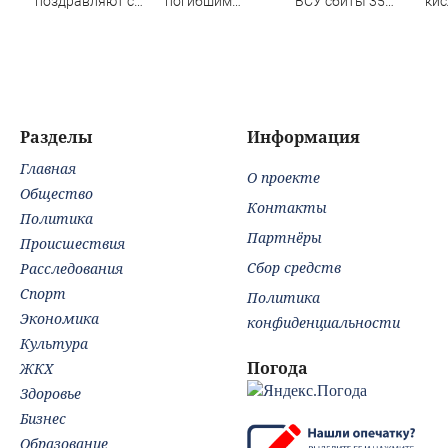
поздравляют с
погибшим
ВСУ сбиты 35
кис
беременностью
пропавший
беспилотников -
Рас
полуторагодовалый
Новости на
пет
ребёнок
Вести.ru
же
нап
ре
Разделы
Информация
Главная
О проекте
Общество
Контакты
Политика
Партнёры
Происшествия
Сбор средств
Расследования
Спорт
Политика
Экономика
конфиденциальности
Культура
Погода
ЖКХ
Здоровье
Бизнес
Образование