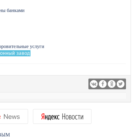
аны банками
доровительные услуги
ионный завод
РВЫМ