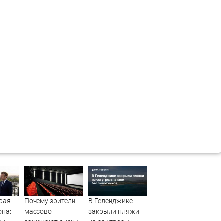
рая
Почему зрители
В Геленджике
она:
массово
закрыли пляжи