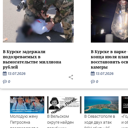
В Курске задержали
В Курске в парке
подозреваемых в
конца июля пла
вымогательстве миллиона
восстановить ос
рублей
камеры
13.07.2026
13.07.2026
0
0
Молодую жену
В Вельском
В Севастополе в
«Го
Петросяна
округе найден
ходе двух атак
и о