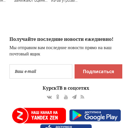
ен
занижают оценки
из-за угрозы
ь
новому "Колобку"
атаки
м
беспилотников
о это
Получайте последние новости ежедневно!
Мы отправим вам последние новости прямо на ваш
почтовый ящик
Подписаться
КурскТВ в соцсетях