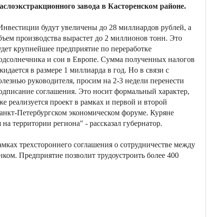
аслоэкстракционного завода в Касторенском районе.
Инвестиции будут увеличены до 28 миллиардов рублей, а
бъем производства вырастет до 2 миллионов тонн. Это
удет крупнейшее предприятие по переработке
одсолнечника и сои в Европе. Сумма полученных налогов
жидается в размере 1 миллиарда в год. Но в связи с
олезнью руководителя, просим на 2-3 недели перенести
одписание соглашения. Это носит формальный характер,
же реализуется проект в рамках и первой и второй
Санкт-Петербургском экономическом форуме. Куряне
на территории региона" - рассказал губернатор.
рамках трехстороннего соглашения о сотрудничестве между
ком. Предприятие позволит трудоустроить более 400