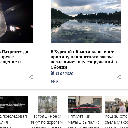
 «Патриот» до
В Курской области выясняют
нируют
причину неприятного запаха
вещение и
возле очистных сооружений в
Обояни
13.07.2026
0
д преследовал
Настоящие реки
Пятилетний
Кошка, кото
блил
текут по дорогам
малыш выпал из
съела Макр