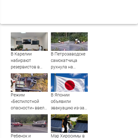
В Карелии
В Петрозаводске
набирают
самокатчица
резервистов в
рухнула на
огневые группы
тротуар (ВИДЕО)
(ФОТО)
Режим
В Японии
«Беспилотной
объявили
опасности» ввели
эвакуацию из-за
в Башкирии 6
приближения
августа
мощного тайфуна
Ребенок и
Мэр Хиросимы в