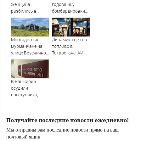
женщина
годовщину
разбились в
бомбардировки
аварии в
ни разу не
Приладожье
упомянул США в
речи
Многодетные
Динамика цен на
мурманчане на
топливо в
улице Брусничной
Татарстане: АИ-92
ждут
и АИ-95 за неделю
электричества 11
подешевели на 2
лет
процента
06/08/2026 –
В Башкирии
Новости
осудили
преступника,
напавшего на
пару после
застолья
Получайте последние новости ежедневно!
Мы отправим вам последние новости прямо на ваш
почтовый ящик