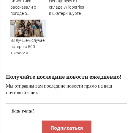
Синоптики
Неподалеку от
рассказали о
склада Wildberries
погоде в
в Екатеринбурге
Кировской
заметили столб
области на 7
черного дыма
августа
«В лучшем случае
потеряю 500
тысяч»: в
аэропорту
Волгограда
начались
Получайте последние новости ежедневно!
массовые
задержки рейсов
Мы отправим вам последние новости прямо на ваш
почтовый ящик
Подписаться