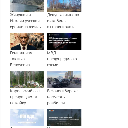
Живущая в
Девушка выпала
Италии русская
из кабины
сравнила жизнь в
аттракциона в
Европе и в Крыму
российском
городе
Гениальная
МВД
тактика
предупредило о
Белоусова
схеме
сработала:
мошенников с
Мощнейший удар
якобы
на самом
зачислением
неожиданном
денег на счет
Карельский лес
В Новосибирске
направлении.
превращают в
насмерть
Армия
помойку
разбился
форсировала
мотоциклист
реку. Ключевой
узел обороны пал