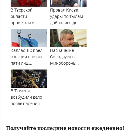
В Тверской
Провал Киева:
области
удары по тылам
простятся с
добрались до
рядовым,
Зеленского
погибшим на СВО
быстрее, чем до
почти год назад
России
Каллас: ЕС ввел
Назначение
санкции против
Солодчука в
пяти лиц,
Минобороны
связанных с ОПК
костромичи
России
встретили с
гордостью
В Тюмени
возбудили дело
после падения
девушки с
аттракциона
Получайте последние новости ежедневно!