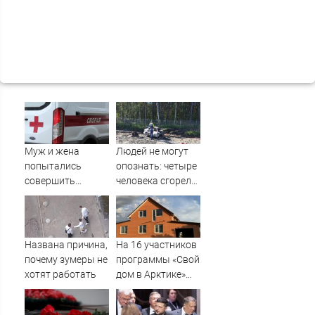
Муж и жена
Людей не могут
попытались
опознать: четыре
совершить
человека сгорели
суицид,
заживо в
предупредив
страшном ДТП на
оперативные
трассе
службы
07/08/2026 –
Названа причина,
На 16 участников
Новости
почему зумеры не
программы «Свой
хотят работать
дом в Арктике»
подали в суд