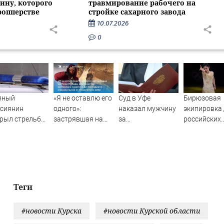
ину, которого
травмирование рабочего на
ропперстве
стройке сахарного завода
10.07.2026
0
яный
«Я не оставлю его
Суд в Уфе
Бирюзовая
ссиянин
одного»:
наказал мужчину
экипировка
рыл стрельбу
застрявшая на
за
российских
скорой
Пике Победы
издевательства
фигуристов 
мощи и
альпинистка не
над родителями
нейтрально
лицейским
боялась смерти и
статусе ISU
до последнего
спасала мужа от
Повелителя неба
Теги
#новости Курска
#новости Курской области