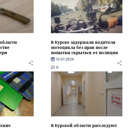
области
В Курске задержали водителя
стве
мотоцикла без прав после
ери
попытки скрыться от полиции
13.07.2026
0
йские
В Курской области расследуют