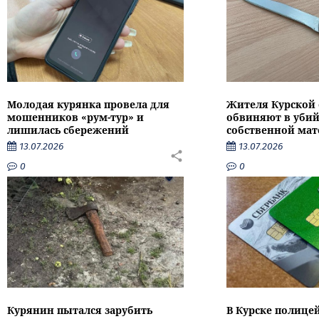
Молодая курянка провела для
Жителя Курской 
мошенников «рум-тур» и
обвиняют в убий
лишилась сбережений
собственной мат
13.07.2026
13.07.2026
0
0
Курянин пытался зарубить
В Курске полице