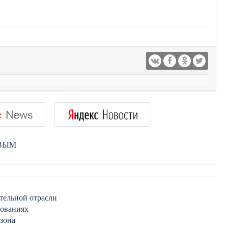
РВЫМ
тельной отрасли
нованиях
зона