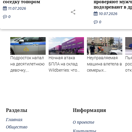
соседку топором
проверяют мужч
подозревают в д
11.07.2026
10.07.2026
0
0
Подросток напал
Ночная атака
Неуправляемая
Пь
на десятилетнюю
БПЛА на склад
машина влетела в
ро
девочку,
Wildberries: что
семерых
отк
ворвавшись в
известно об
пешеходов (18+)
по 
квартиру
очередном ударе
(ВИДЕО)
по
по логистическим
по
центрам
07/08/2026 –
Новости
Разделы
Информация
Главная
О проекте
Общество
Контакты