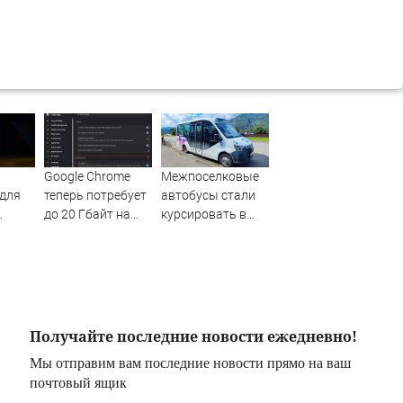
Google Chrome
Межпоселковые
 для
теперь потребует
автобусы стали
до 20 Гбайт на
курсировать в
в
диске — ради
Чемальском
м
локального ИИ
районе
Получайте последние новости ежедневно!
Мы отправим вам последние новости прямо на ваш
почтовый ящик