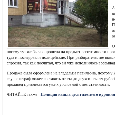
А
в
н
П
о
о
О
посему тут же была опрошена на предмет легитимности прод
туда и последовали полицейские. При разбирательстве выяс
спросил, так как посчитал, что ей уже исполнилось восемна
Продажа была оформлена на владельца павильона, поэтому И
случае штраф может составить от ста до двухсот тысяч рубл
продавец привлекается уже к уголовной ответственности.
ЧИТАЙТЕ также -
Полиция нашла десятилетнего курянина