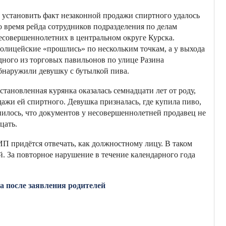
 установить факт незаконной продажи спиртного удалось
о время рейда сотрудников подразделения по делам
есовершеннолетних в центральном округе Курска.
олицейские «прошлись» по нескольким точкам, а у выхода
дного из торговых павильонов по улице Разина
бнаружили девушку с бутылкой пива.
становленная курянка оказалась семнадцати лет от роду,
ажи ей спиртного. Девушка призналась, где купила пиво,
нилось, что документов у несовершеннолетней продавец не
дцать.
П придётся отвечать, как должностному лицу. В таком
ей. За повторное нарушение в течение календарного года
 после заявления родителей