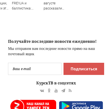
ции,
FREYJA и
августе
и эту
баллистика:
рассказали
ез
Зеленский
синоптики
наконец нашёл,
чем заменить
Patriot
Получайте последние новости ежедневно!
Мы отправим вам последние новости прямо на ваш
почтовый ящик
Подписаться
КурскТВ в соцсетях