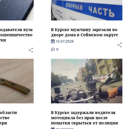
подавателя вуза
В Курске мужчину зарезали во
 мошенничество
дворе дома в Сеймском округе
тки
13.07.2026
0
области
В Курске задержали водителя
стве
мотоцикла без прав после
ери
попытки скрыться от полиции