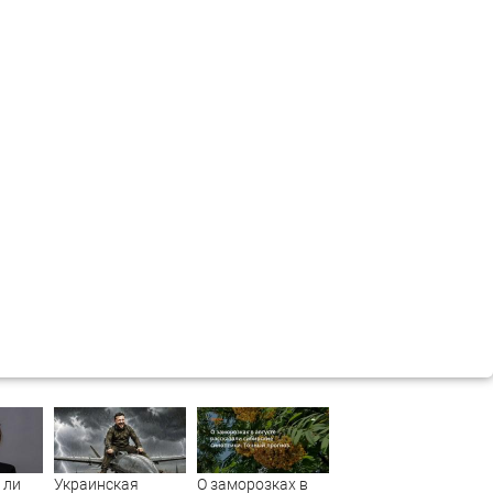
 ли
Украинская
О заморозках в