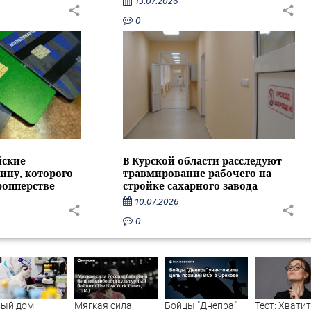
13.07.2026
0
йские
В Курской области расследуют
ину, которого
травмирование рабочего на
ропперстве
стройке сахарного завода
10.07.2026
0
лый дом
Мягкая сила
Бойцы "Днепра"
Тест: Хватит