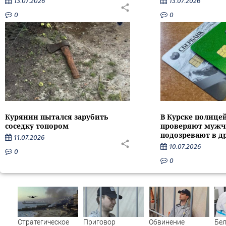
13.07.2026
13.07.2026
0
0
Курянин пытался зарубить
В Курске полице
соседку топором
проверяют мужч
подозревают в д
11.07.2026
10.07.2026
0
0
Стратегическое
Приговор
Обвинение
Бе