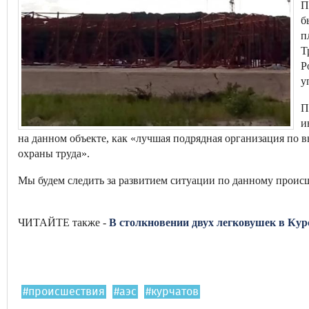
П
б
п
Т
Р
у
П
и
на данном объекте, как «лучшая подрядная организация по 
охраны труда».
Мы будем следить за развитием ситуации по данному прои
ЧИТАЙТЕ также -
В столкновении двух легковушек в Курс
#происшествия
#аэс
#курчатов