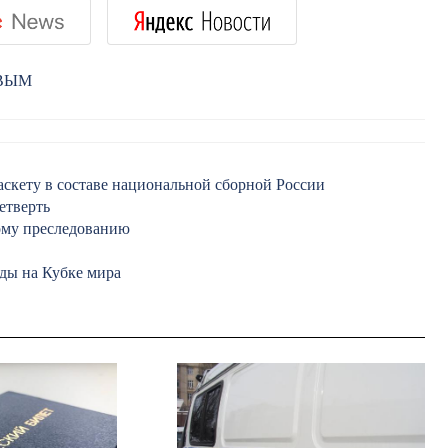
РВЫМ
аскету в составе национальной сборной России
етверть
ному преследованию
еды на Кубке мира