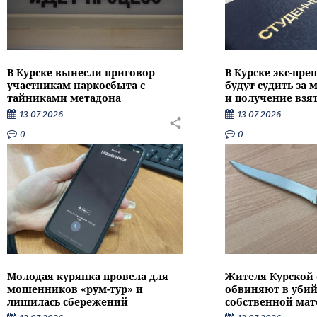
В Курске вынесли приговор
В Курске экс-пре
участникам наркосбыта с
будут судить за
тайниками метадона
и получение взя
13.07.2026
13.07.2026
0
0
Молодая курянка провела для
Жителя Курской 
мошенников «рум-тур» и
обвиняют в убий
лишилась сбережений
собственной мат