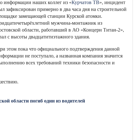
о информации наших коллег из «
Курчатов ТВ
», инцидент
ыл зафиксирован примерно в два часа дня на строительной
лощадке замещающей станции Курской атомки.
ридцатичетырёхлетний мужчина-монтажник из
остовской области, работавший в АО «Концерн Титан-2»,
пал с высоты двадцатитиэтажного здания.
ри этом пока что официального подтверждения данной
нформации не поступало, а названная компания значится
выполнению всех требований техники безопасности и
сшествию.
кой области погиб один из водителей