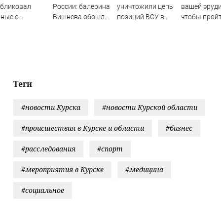
убликовал
России: балерина
уничтожили цепь
вашей эруди
ные о
Вишнева обошла
позиций ВСУ в
чтобы пройт
бораторном
культурный
Орехове
викторину б
оисхождении
бойкот (The New
помощи
ID-19
York Times, США)
интернета?
Теги
#новости Курска
#новости Курской области
#происшествия в Курске и области
#бизнес
#расследования
#спорт
#мероприятия в Курске
#медицина
#социальное