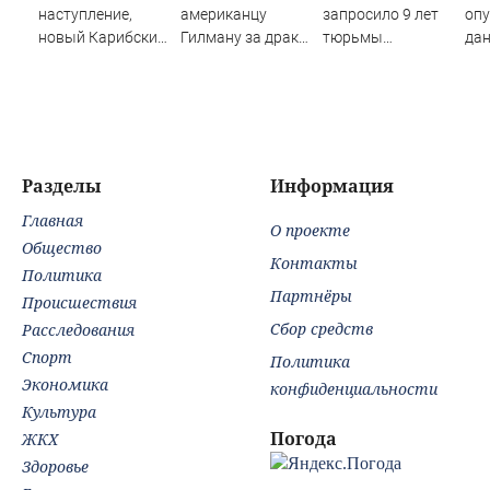
наступление,
американцу
запросило 9 лет
оп
новый Карибский
Гилману за драки
тюрьмы
дан
кризис или охота
в воронежском
американцу
ла
на лидеров. Три
СИЗО
Гилману по
пр
пути против
потребовали
новому делу
COV
терактов
ужесточить -
Новости на
Вести.ru
Разделы
Информация
Главная
О проекте
Общество
Контакты
Политика
Партнёры
Происшествия
Сбор средств
Расследования
Спорт
Политика
Экономика
конфиденциальности
Культура
Погода
ЖКХ
Здоровье