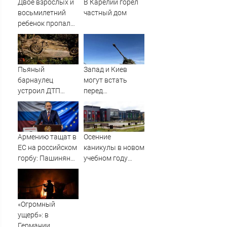
Двое взрослых и
В Карелии горел
восьмилетний
частный дом
ребенок пропали
во время сплава
по реке
08/08/2026 –
Новости
Пьяный
Запад и Киев
барнаулец
могут встать
устроил ДТП
перед
ночью в
необходимостью
Шебалино
выполнить
условия Путина
Армению тащат в
Осенние
ЕС на российском
каникулы в новом
горбу: Пашинян
учебном году
узнал цену
продлятся
предательства
дольше
новогодних
«Огромный
ущерб»: в
Германии