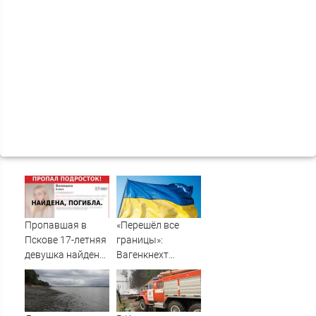
Пропавшая в
«Перешёл все
Пскове 17-летняя
границы»:
девушка найдена
Вагенкнехт
мертвой
жёстко ответила
послу Украины