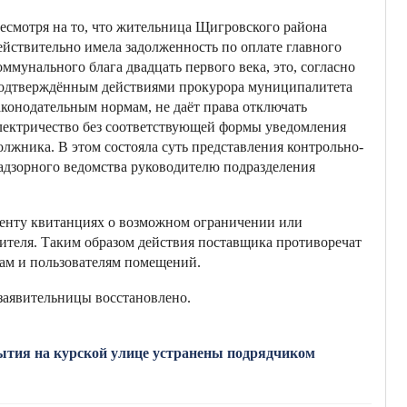
есмотря на то, что жительница Щигровского района
ействительно имела задолженность по оплате главного
оммунального блага двадцать первого века, это, согласно
одтверждённым действиями прокурора муниципалитета
аконодательным нормам, не даёт права отключать
лектричество без соответствующей формы уведомления
олжника. В этом состояла суть представления контрольно-
адзорного ведомства руководителю подразделения
иенту квитанциях о возможном ограничении или
ителя. Таким образом действия поставщика противоречат
ам и пользователям помещений.
заявительницы восстановлено.
ытия на курской улице устранены подрядчиком