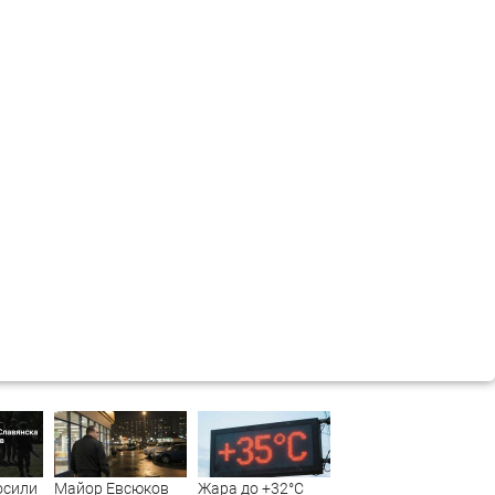
осили
Майор Евсюков
Жара до +32°C