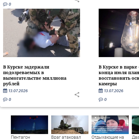
0
В Курске задержали
В Курске в парке
подозреваемых в
конца июля пла
вымогательстве миллиона
восстановить ос
рублей
камеры
13.07.2026
13.07.2026
0
0
Пентагон
Враг атаковал
Отдыхающие на
Два