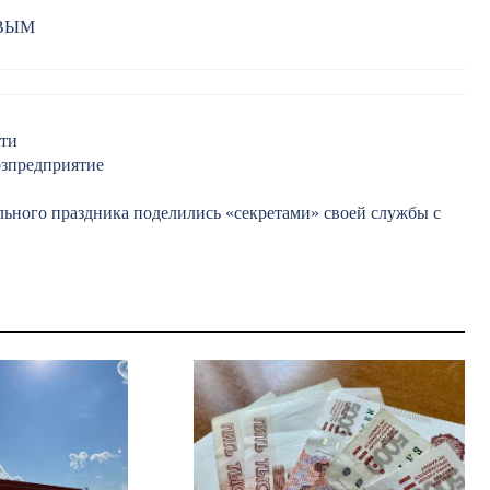
РВЫМ
ети
озпредприятие
ьного праздника поделились «секретами» своей службы с