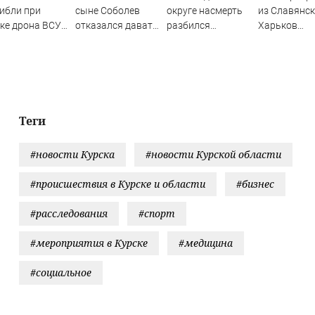
ибли при
сыне Соболев
округе насмерть
из Славянск
ке дрона ВСУ
отказался давать
разбился
Харьков
интервью
подросток,
боевиков
огоквартирный
журналистам
катавшийся на
"Эдельвейса
м в Крыму
мотобайке
Теги
#новости Курска
#новости Курской области
#происшествия в Курске и области
#бизнес
#расследования
#спорт
#мероприятия в Курске
#медицина
#социальное