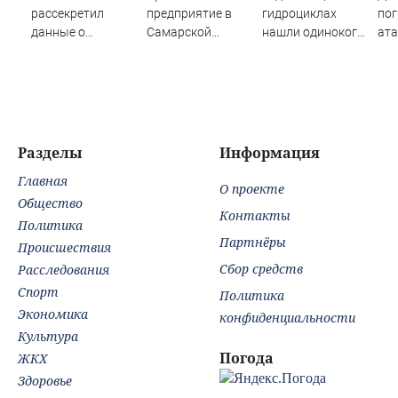
рассекретил
предприятие в
гидроциклах
пог
данные о
Самарской
нашли одинокого
ата
появлении НЛО
области
испуганного
на
на Ближнем
мальчика на
мн
Востоке
лодке: он
до
рассказал, что его
папа нырнул и
пропал
Разделы
Информация
Главная
О проекте
Общество
Контакты
Политика
Партнёры
Происшествия
Сбор средств
Расследования
Спорт
Политика
Экономика
конфиденциальности
Культура
Погода
ЖКХ
Здоровье