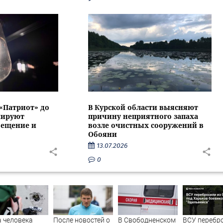
 «Патриот» до
В Курской области выясняют
нируют
причину неприятного запаха
вещение и
возле очистных сооружений в
Обояни
13.07.2026
0
 человека
После новостей о
В Свободненском
ВСУ перебр