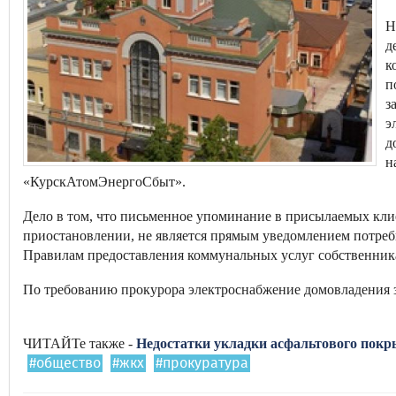
Н
д
к
п
з
э
д
н
«КурскАтомЭнергоСбыт».
Дело в том, что письменное упоминание в присылаемых кл
приостановлении, не является прямым уведомлением потреб
Правилам предоставления коммунальных услуг собственник
По требованию прокурора электроснабжение домовладения 
ЧИТАЙТе также -
Недостатки укладки асфальтового покр
#общество
#жкх
#прокуратура