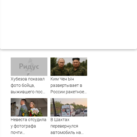
Хубезов показал
Ким Чен Ын
фото бойца,
развертывает в
выжившего после
России ракетное
медведя и молнии
подразделение
для нанесения
ударов по
Украине
Невеста отсудила
В Шахтах
у фотографа
перевернулся
почти
автомобиль на