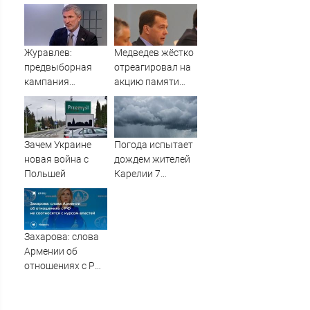
полмиллиона
дороге Центр —
Артем
Журавлев:
Медведев жёстко
предвыборная
отреагировал на
кампания
акцию памяти
"Яблока"
жертв Хиросимы
оплачивается из
и Нагасаки
иностранных
источников -
Зачем Украине
Погода испытает
Новости на
новая война с
дождем жителей
Вести.ru
Польшей
Карелии 7
августа
Захарова: слова
Армении об
отношениях с РФ
не соотносятся с
курсом властей