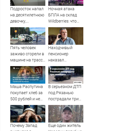
Подросток напал
Ночная атака
на десятилетнюю
БПЛА на склад
девочку,
Wildberries: что
ворвавшись в
известно об
квартиру
очередном ударе
по логистическим
центрам
Пять человек
Находчивый
07/08/2026 –
заживо сгорели в
пенсионер
Новости
машине на трассе
наказал
(ФОТО)
мошенников
изощренным
способом
Маша Распутина
В серьезном ДТП
покупает хлеб за
под Рязанью
500 рублей и не
пострадали три
пользуется
человека —
туалетной
Новости за
бумагой
07.08.2026
Почему Запад
Еще один житель