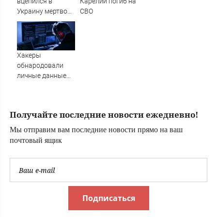
вцепился в
Карелии погиб на
Украину мертвой
СВО
хваткой?
Скандальное
признание
политолога. Его
Хакеры
логика ужасает
обнародовали
личные данные
более 100 тысяч
британских
силовиков -
Получайте последние новости ежедневно!
Новости на
Вести.ru
Мы отправим вам последние новости прямо на ваш
почтовый ящик
Подписаться