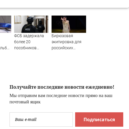
ФСБ задержала
Бирюзовая
более 20
экипировка для
ельбу
пособников
российских
украинских кол-
фигуристов в
центров за
нейтральном
м
кибермошенничество
статусе ISU
Получайте последние новости ежедневно!
Мы отправим вам последние новости прямо на ваш
почтовый ящик
Подписаться