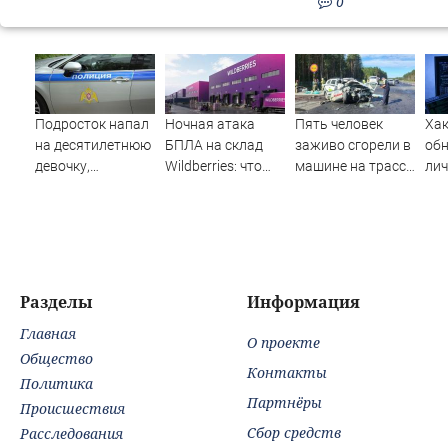
0
Подросток напал
Ночная атака
Пять человек
Ха
на десятилетнюю
БПЛА на склад
заживо сгорели в
об
девочку,
Wildberries: что
машине на трассе
ли
ворвавшись в
известно об
(ФОТО)
бол
квартиру
очередном ударе
бри
по логистическим
сил
центрам
Нов
07/08/2026 –
Вес
Новости
Разделы
Информация
Главная
О проекте
Общество
Контакты
Политика
Партнёры
Происшествия
Сбор средств
Расследования