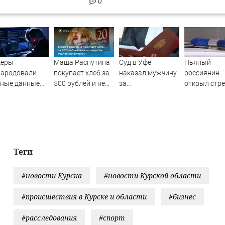
0
керы
Маша Распутина
Суд в Уфе
Пьяный
народовали
покупает хлеб за
наказал мужчину
россиянин
чные данные
500 рублей и не
за
открыл стр
ее 100 тысяч
пользуется
издевательства
по скорой
танских
туалетной
над родителями
помощи и
овиков -
бумагой
полицейски
ости на
ти.ru
Теги
#новости Курска
#новости Курской области
#происшествия в Курске и области
#бизнес
#расследования
#спорт