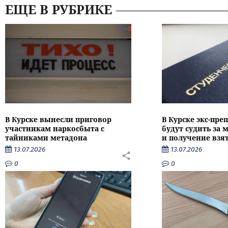
ЕЩЕ В РУБРИКЕ
В Курске вынесли приговор
В Курске экс-пре
участникам наркосбыта с
будут судить за
тайниками метадона
и получение взя
13.07.2026
13.07.2026
0
0