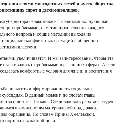
редставителями многодетных семей и ячеек общества,
риютивших сирот и детей-инвалидов.
амгубернатора ознакомилась с главными волнующими
енщин проблемами, наметив пути решения каждого
ольного вопроса и общие методики выхода из
отенциально конфликтных ситуаций в общении с
естными властями.
етьими, увеличивается. И мы заинтересованы, чтобы эта
е сталкивались с проблемами в различных сферах. А если
 создавать комфортные условия для жизни и воспитания
осьба повысить информированность социально
 субсидиях. В данный момент, по словам главы
нства и детства Татьяны Сукноваловой, работает раздел
еющимся возможностям материальной поддержки,
х для обращения. По словам Ирины Хмелевской,
го портала для данной цели.