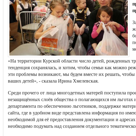
п
п
З
ж
б
п
м
«На территории Курской области число детей, рожденных тр
тенденция сохранялась, и хотим, чтобы семьи как можно реж
эти проблемы возникают, мы будем вместе их решать, чтобы
ваших детей», - сказала Ирина Хмелевская.
Среди прочего от лица многодетных матерей поступила пр
незащищённых слоёв общества о полагающихся им льготах и
департамента по обеспечению льготников, поддержке матери
сайта, где в удобном виде представлена информация по им
необходимой для её предоставления документации и адреса
необходимо подумать над созданием отдельного тематическо