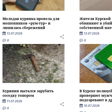
Молодая курянка провела для
Жителя Курской 
мошенников «рум-тур» и
обвиняют в убий
лишилась сбережений
собственной мат
13.07.2026
13.07.2026
0
0
Курянин пытался зарубить
В Курске полице
соседку топором
проверяют мужч
подозревают в д
11.07.2026
10.07.2026
0