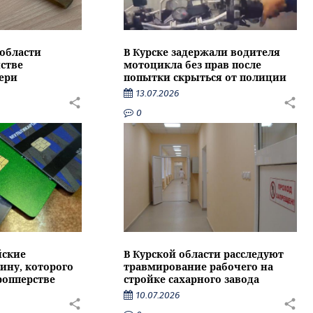
области
В Курске задержали водителя
стве
мотоцикла без прав после
ери
попытки скрыться от полиции
13.07.2026
0
йские
В Курской области расследуют
ину, которого
травмирование рабочего на
ропперстве
стройке сахарного завода
10.07.2026