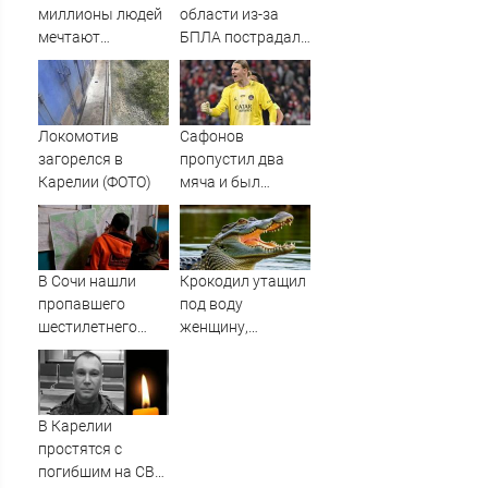
миллионы людей
области из-за
мечтают
БПЛА пострадал
получить
склад
российский
Вайлдберриз и
паспорт
постройки в СНТ
– Новости Твери и
Локомотив
Сафонов
городов Тверской
загорелся в
пропустил два
области сегодня -
Карелии (ФОТО)
мяча и был
Afanasy.biz –
заменён в матче с
Тверские новости.
«Мальоркой».
Новости
Российский
вратарь уступил
В Сочи нашли
Крокодил утащил
место Шевалье в
пропавшего
под воду
перерыве
шестилетнего
женщину,
ребенка
купавшуюся в
реке
В Карелии
простятся с
погибшим на СВО