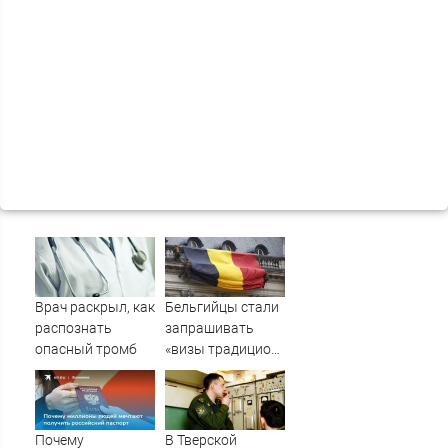
Врач раскрыл, как
Бельгийцы стали
распознать
запрашивать
опасный тромб
«визы традиционных
ценностей» в
посольстве РФ
Почему
В Тверской