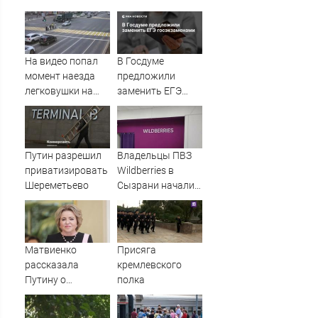
На видео попал
В Госдуме
момент наезда
предложили
легковушки на
заменить ЕГЭ
пешеходов, где
госэкзаменами
пострадали
минимум восемь
человек
Путин разрешил
Владельцы ПВЗ
06/08/2026 –
приватизировать
Wildberries в
Новости
Шереметьево
Сызрани начали
выставлять
бизнес на
продажу
Матвиенко
Присяга
рассказала
кремлевского
Путину о
полка
появлении моды
на семью и детей