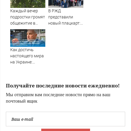
у российских
студентов
Каждый вечер
В РЖД
подростки громят
представили
общежитие в
новый плацкарт:
Тверской области
от верхних полок
не осталось и
следа — теперь
тьма личного
Как достичь
пространства
настоящего мира
на Украине:
Замглавы МИД
Грушко вспомнил
пронзительное
Получайте последние новости ежедневно!
завещание
Миттерана о
Мы отправим вам последние новости прямо на ваш
России
почтовый ящик