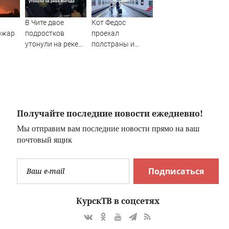
В Чите двое
Кот Федос
ожар
подростков
проехал
утонули на реке
полстраны и
Ингода
вернулся домой
благодаря
неравнодушным
людям
Получайте последние новости ежедневно!
Мы отправим вам последние новости прямо на ваш
почтовый ящик
Подписаться
КурскТВ в соцсетях