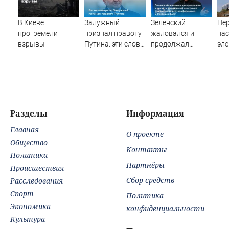
В Киеве
Залужный
Зеленский
Пе
прогремели
признал правоту
жаловался и
па
взрывы
Путина: эти слова
продолжал
эле
прозвучали не
клянчить:
сто
просто так
украинский
гр
просрочка
по
превратил пресс-
дес
конференцию в
пос
Сербии в фарс
Вид
Разделы
Информация
Главная
О проекте
Общество
Контакты
Политика
Партнёры
Происшествия
Сбор средств
Расследования
Спорт
Политика
Экономика
конфиденциальности
Культура