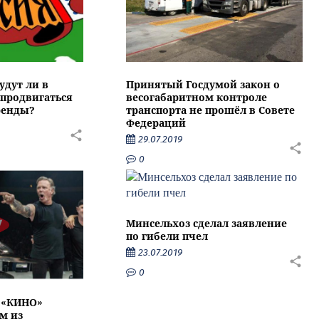
удут ли в
Принятый Госдумой закон о
 продвигаться
весогабаритном контроле
ренды?
транспорта не прошёл в Совете
Федераций
29.07.2019
0
Минсельхоз сделал заявление
по гибели пчел
23.07.2019
0
 «КИНО»
м из