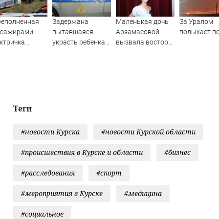
реполненная
Задержана
Маленькая дочь
За Уралом
ссажирами
пытавшаяся
Арзамасовой
полыхает п
ктричка
украсть ребенка
вызвала восторг
лкнулась с
россиянка
поклонников
узовым
актрисы
ездом —
ятки человек
традали.
ео с места ЧП
Теги
#новости Курска
#новости Курской области
#происшествия в Курске и области
#бизнес
#расследования
#спорт
#мероприятия в Курске
#медицина
#социальное