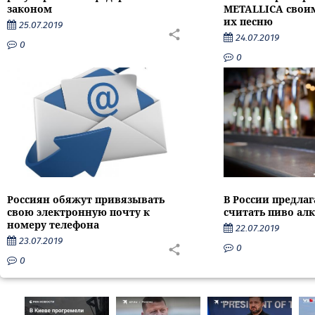
законом
METALLICA своим
их песню
25.07.2019
24.07.2019
0
0
Россиян обяжут привязывать
В России предлаг
свою электронную почту к
считать пиво ал
номеру телефона
22.07.2019
23.07.2019
0
0