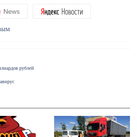
РВЫМ
ллиардов рублей
навирус