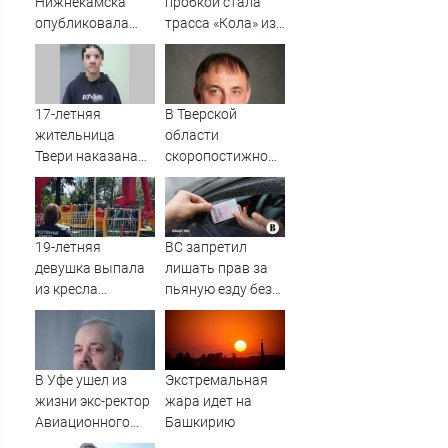
Нижнекамска
пробкой стала
опубликовала
трасса «Кола» из-
видео жесткого
за завалившейся
ДТП с участием
фуры
питбайкера
07/08/2026 –
17-летняя
В Тверской
Новости
жительница
области
Твери наказана
скоропостижно
за съемку атаки
скончался врач и
БПЛА
депутат Думы
19-летняя
ВС запретил
девушка выпала
лишать прав за
из кресла
пьяную езду без
аттракциона
документов,
(ВИДЕО)
удостоверяющих
личность
В Уфе ушел из
Экстремальная
жизни экс-ректор
жара идет на
Авиационного
Башкирию
университета